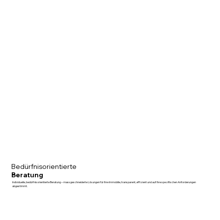
Bedürfnisorientierte
Beratung
Individuelle, bedürfnisorientierte Beratung – massgeschneiderte Lösungen für Ihre Immobilie, transparent, effizient und auf Ihre spezifischen Anforderungen
abgestimmt.