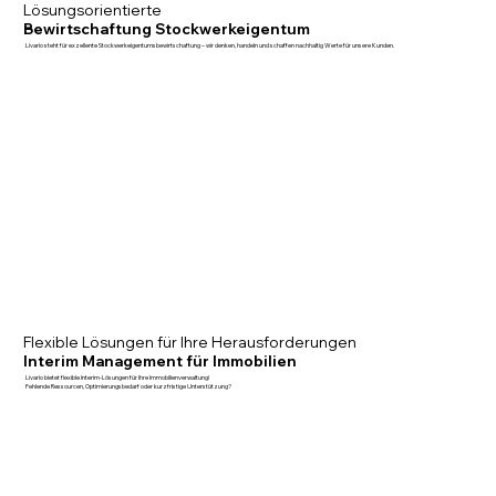
Lösungsorientierte
Bewirtschaftung Stockwerkeigentum
Livario steht für exzellente Stockwerkeigentumsbewirtschaftung – wir denken, handeln und schaffen nachhaltig Werte für unsere Kunden.
Flexible Lösungen für Ihre Herausforderungen
Interim Management für Immobilien
Livario bietet flexible Interim-Lösungen für Ihre Immobilienverwaltung!
Fehlende Ressourcen, Optimierungsbedarf oder kurzfristige Unterstützung?