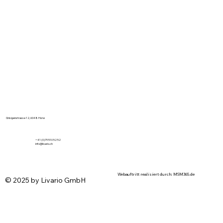
Grisigenstrasse 12, 6048 Horw
+41 (0)79 510 52 52
info@livario.ch
Webauftritt realisiert durch: MSM365.de
© 2025 by Livario GmbH