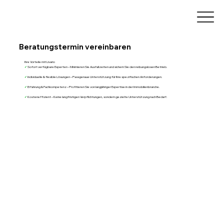
Beratungstermin vereinbaren
Ihre Vorteile mit Livario
✔
Sofort verfügbare Experten – Minimieren Sie Ausfallzeiten und sichern Sie den reibungslosen Betrieb.
✔
Individuelle & flexible Lösungen – Passgenaue Unterstützung für Ihre spezifischen Anforderungen.
✔
Erfahrung & Fachkompetenz – Profitieren Sie von langjähriger Expertise in der Immobilienbranche.
✔
Kosteneffizient – Keine langfristigen Verpflichtungen, sondern gezielte Unterstützung nach Bedarf.