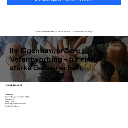
✅
Wir melden uns noch Heute bei Ihnen zurück.
✅
Wir klären alle ihre Fragen
Ihr Eigentum, unsere
Verantwortung – für eine
starke Gemeinschaft.
Meist gesucht
Leistungen
Interim Management für Immobilien
Über Livario
News / Blog
Beratungstermin vereinbaren
Kontakt aufnehmen