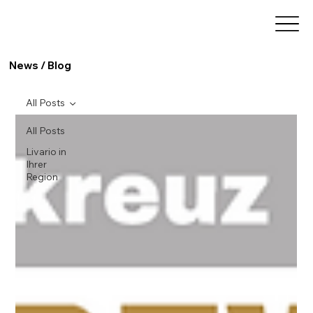
News / Blog
All Posts
All Posts
Livario in
Ihrer
Region