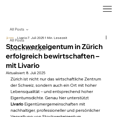
All Posts
Livario
7. Juli 2025
1 Min. Lesezeit
All Posts
Stockwerkeigentum in Zürich
Livario in Ihrer Region
erfolgreich bewirtschaften –
mit Livario
Aktualisiert:
8. Juli 2025
Zürich ist nicht nur das wirtschaftliche Zentrum 
der Schweiz, sondern auch ein Ort mit hoher 
Lebensqualität – und entsprechend hoher 
Eigentumsdichte. Genau hier unterstützt 
Livario
 Eigentümergemeinschaften mit 
nachhaltiger, professioneller und persönlicher 
Verwaltung von Stockwerkeigentum.