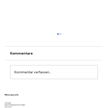
Kommentare
Kommentar verfassen...
Stockwerkeigentum in Sisikon
nachhaltig verwalten – mit Livario
Meist gesucht
Leistungen
Interim Management für Immobilien
Über Livario