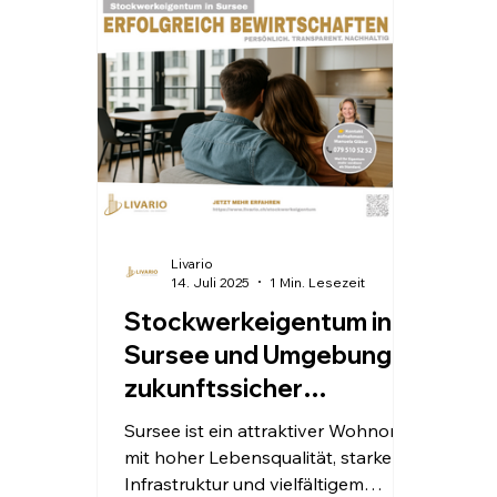
Livario
14. Juli 2025
1 Min. Lesezeit
Stockwerkeigentum in
Sursee und Umgebung
zukunftssicher
verwalten – mit Livario
Sursee ist ein attraktiver Wohnort –
mit hoher Lebensqualität, starker
Infrastruktur und vielfältigem