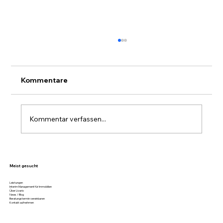
Kommentare
Kommentar verfassen...
Stockwerkeigentum in Sisikon
nachhaltig verwalten – mit Livario
Meist gesucht
Leistungen
Interim Management für Immobilien
Über Livario
News / Blog
Beratungstermin vereinbaren
Kontakt aufnehmen