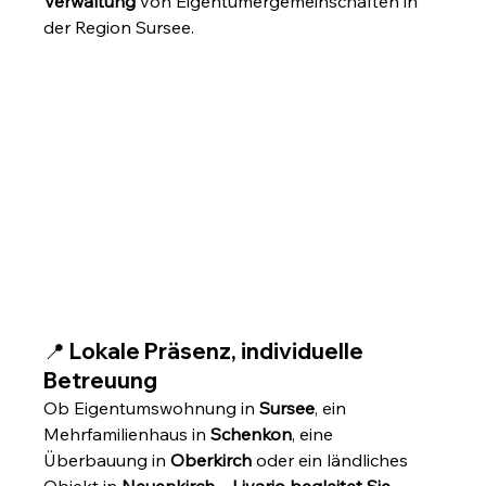
Verwaltung
 von Eigentümergemeinschaften in 
der Region Sursee.
📍 Lokale Präsenz, individuelle 
Betreuung
Ob Eigentumswohnung in 
Sursee
, ein 
Mehrfamilienhaus in 
Schenkon
, eine 
Überbauung in 
Oberkirch
 oder ein ländliches 
Objekt in 
Neuenkirch
 – 
Livario begleitet Sie 