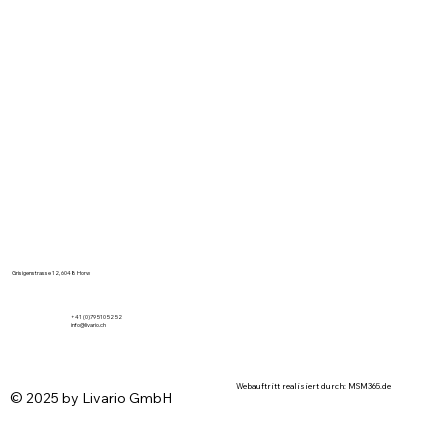
Grisigenstrasse 12, 6048 Horw
+41 (0)79 510 52 52
info@livario.ch
Webauftritt realisiert durch: MSM365.de
© 2025 by Livario GmbH