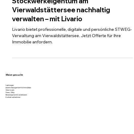
14. Juli 2025
1 Min. Lesezeit
Stockwerkeigentum am
Vierwaldstättersee nachhaltig
verwalten – mit Livario
Livario bietet professionelle, digitale und persönliche STWEG-
Verwaltung am Vierwaldstättersee. Jetzt Offerte für Ihre
Immobilie anfordern.
Meist gesucht
Leistungen
Interim Management für Immobilien
Über Livario
News / Blog
Beratungstermin vereinbaren
Kontakt aufnehmen