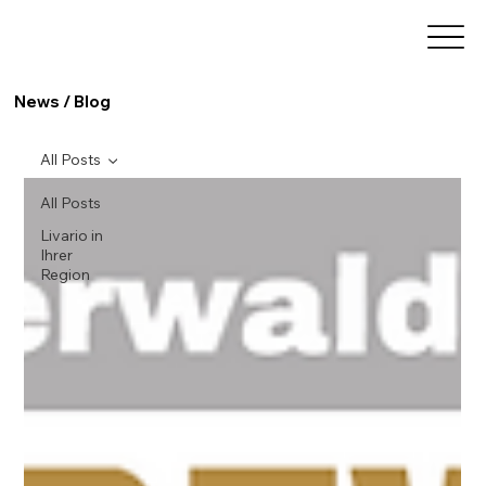
News / Blog
All Posts
All Posts
Livario in
Ihrer
Region