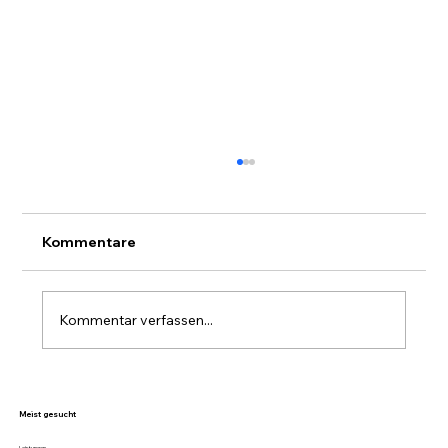
Kommentare
Kommentar verfassen...
Stockwerkeigentum in Sisikon
nachhaltig verwalten – mit Livario
Meist gesucht
Leistungen