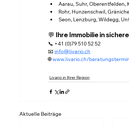
Aarau, Suhr, Oberentfelden, 
Rohr, Hunzenschwil, Gränich
Seon, Lenzburg, Wildegg, Unt
💬 
Ihre Immobilie in siche
📞 +41 (0)79 510 52 52
📧 
info@livario.ch
🌐 
www.livario.ch/beratungstermi
Livario in Ihrer Region
Aktuelle Beiträge