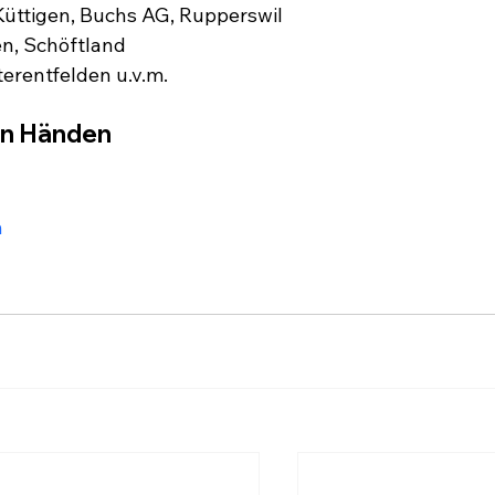
Küttigen, Buchs AG, Rupperswil
en, Schöftland
erentfelden u.v.m.
ren Händen
n